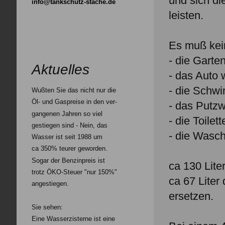
und sich di
info@tankschutz-stache.de
leisten.
Es muß kei
- die Gart
Aktuelles
- das Auto
- die Schw
Wußten Sie das nicht nur die
Öl- und Gaspreise in den ver-
- das Putz
gangenen Jahren so viel
- die Toilet
gestiegen sind - Nein, das
- die Wasc
Wasser ist seit 1988 um
ca 350% teurer geworden.
Sogar der Benzinpreis ist
ca 130 Lite
trotz ÖKO-Steuer "nur 150%"
ca 67 Lite
angestiegen.
ersetzen.
Sie sehen:
Eine Wasserzisterne ist eine