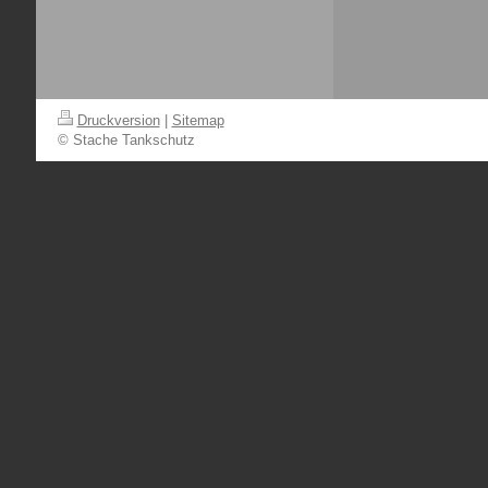
Druckversion
|
Sitemap
© Stache Tankschutz