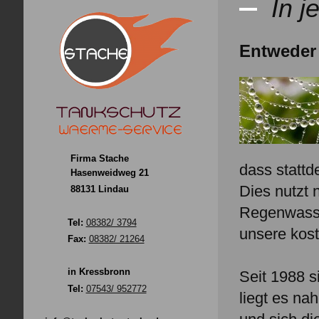
In 
Entweder 
Firma Stache
dass statt
Hasenweidweg 21
Dies nutzt 
88131 Lindau
Regenwasse
Tel:
08382/ 3794
unsere kos
Fax:
08382/ 21264
in Kressbronn
Seit 1988 
Tel:
07543/ 952772
liegt es na