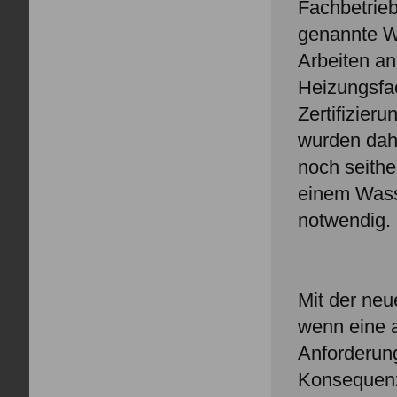
Fachbetrie
genannte WH
Arbeiten an
Heizungsfac
Zertifizier
wurden dahe
noch seithe
einem Wasse
notwendig.
Mit der neu
wenn eine a
Anforderung
Konsequenze