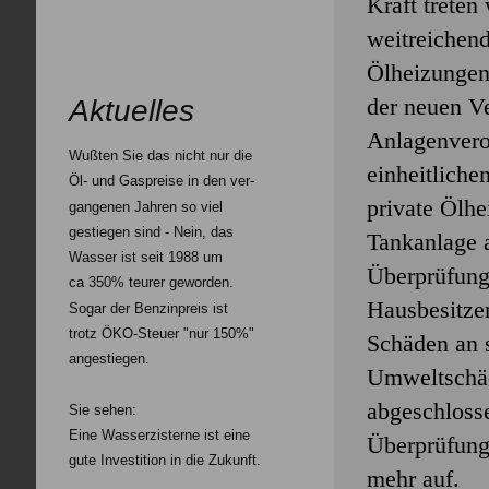
Kraft treten
weitreichend
Ölheizungen
der neuen V
Aktuelles
Anlagenvero
Wußten Sie das nicht nur die
einheitliche
Öl- und Gaspreise in den ver-
private Ölhei
gangenen Jahren so viel
gestiegen sind - Nein, das
Tankanlage a
Wasser ist seit 1988 um
Überprüfung 
ca 350% teurer geworden.
Hausbesitzer
Sogar der Benzinpreis ist
trotz ÖKO-Steuer "nur 150%"
Schäden an s
angestiegen.
Umweltschäde
abgeschloss
Sie sehen:
Eine Wasserzisterne ist eine
Überprüfungs
gute Investition in die Zukunft.
mehr auf.