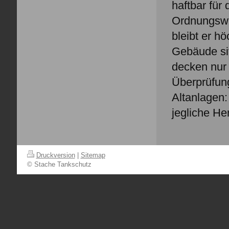
haftbar für
Ordnungswid
bleibt er 
Gebäude si
decken nur 
Überprüfung
Altanlagen:
jegliche Her
Druckversion
|
Sitemap
© Stache Tankschutz